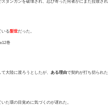
でスタンガンを破壊され、忍び寄った何者かにまた拉致さ
ている
梨世
だった。
12巻
して大陸に渡ろうとしたが、
ある理由
で契約が打ち切られ
ていた環の目覚めに気づくのが遅れた。