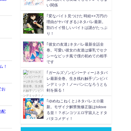
い関係
｢変なバイト見つけた 時給××万円の
！
理由がヤバすぎる｣ネタバレ最新。
割のイイ怪しいバイトは謎がたっぷ
り！
｢彼女の友達｣ネタバレ最新全話全
巻。可愛い彼女の友達は爆乳でセク
シーなビッチ風で僕の初めての相手
です
ム！
｢ガールズゾンビパーティー｣ネタバ
レ最新全巻。生き残れ触手ゾンビパ
ンデミック！ノーパンになろうとも
でお
剣を振る！
｢ゆめねこねくと｣ネタバレエロ最
新。モザイク解禁無修正版はtolove
的配
る並！？ポンコツエロ宇宙人とドタ
バタコメディ！