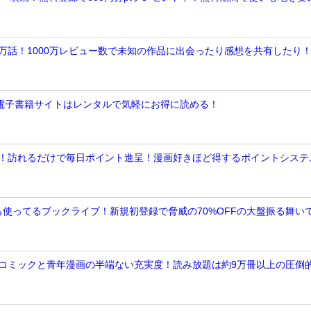
数十万話！1000万レビュー数で未知の作品に出会ったり感想を共有したり
ってる電子書籍サイトはレンタルで気軽にお得に読める！
%還元！訪れるだけで毎日ポイント進呈！漫画好きほど得するポイントシステ
奈も使ってるブックライブ！新規初登録で脅威の70%OFFの大盤振る舞い
トナコミックと青年漫画の半端ない充実度！読み放題は約9万冊以上の圧倒