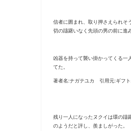
信者に囲まれ、取り押さえられそ
切の躊躇いなく先頭の男の前に進
凶器を持って襲い掛かってくる一
てた。
著者名:ナガテユカ 引用元:ギフト±
残り一人になったヌクイは環の躊
のようだと評し、羨ましがった。