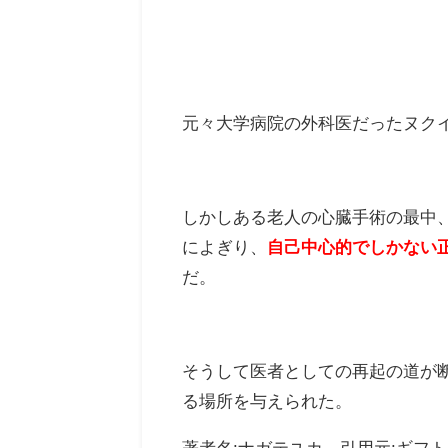
元々大学病院の外科医だったヌク
しかしある老人の心臓手術の最中
によぎり、
自己中心的でしかない
だ。
そうして医者としての再起の道が
る場所を与えられた。
著者名:ナガテユカ 引用元:ギフト±