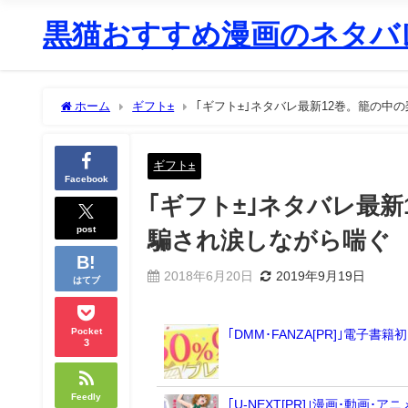
黒猫おすすめ漫画のネタバレ
ホーム
ギフト±
｢ギフト±｣ネタバレ最新12巻。籠の
ギフト±
Facebook
｢ギフト±｣ネタバレ最
post
騙され涙しながら喘ぐ
2018年6月20日
2019年9月19日
はてブ
Pocket
｢DMM･FANZA[PR]｣電
3
Feedly
｢U-NEXT[PR]｣漫画･動