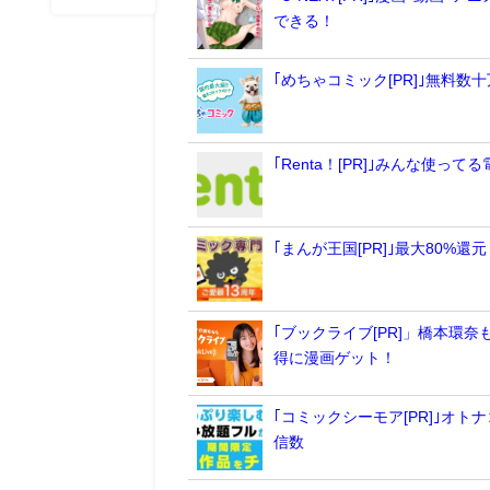
できる！
｢めちゃコミック[PR]｣無料
｢Renta！[PR]｣みんな使
｢まんが王国[PR]｣最大80
｢ブックライブ[PR]」橋本環
得に漫画ゲット！
｢コミックシーモア[PR]｣オ
信数