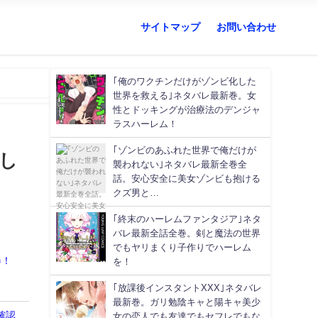
サイトマップ
お問い合わせ
｢俺のワクチンだけがゾンビ化した
世界を救える｣ネタバレ最新巻。女
性とドッキングが治療法のデンジャ
ラスハーレム！
｢ゾンビのあふれた世界で俺だけが
騙し
襲われない｣ネタバレ最新全巻全
話。安心安全に美女ゾンビも抱ける
クズ男と…
｢終末のハーレムファンタジア｣ネタ
バレ最新全話全巻。剣と魔法の世界
でもヤリまくり子作りでハーレム
券！
を！
｢放課後インスタントXXX｣ネタバレ
最新巻。ガリ勉陰キャと陽キャ美少
確認
女の恋人でも友達でもセフレでもな