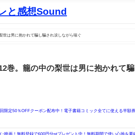
と感想Sound
中の梨世は男に抱かれて騙し騙され涙しながら喘ぐ
新12巻。籠の中の梨世は男に抱かれて
子書籍初回限定50％OFFクーポン配布中！電子書籍コミック全てに使える半額
画･アニメ･映画！無料登録で600円分ptプレゼント中！無料期間で使い心地を要