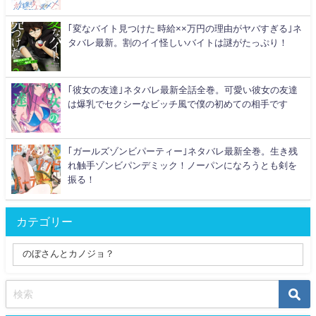
｢変なバイト見つけた 時給××万円の理由がヤバすぎる｣ネ
タバレ最新。割のイイ怪しいバイトは謎がたっぷり！
｢彼女の友達｣ネタバレ最新全話全巻。可愛い彼女の友達
は爆乳でセクシーなビッチ風で僕の初めての相手です
｢ガールズゾンビパーティー｣ネタバレ最新全巻。生き残
れ触手ゾンビパンデミック！ノーパンになろうとも剣を
振る！
カテゴリー