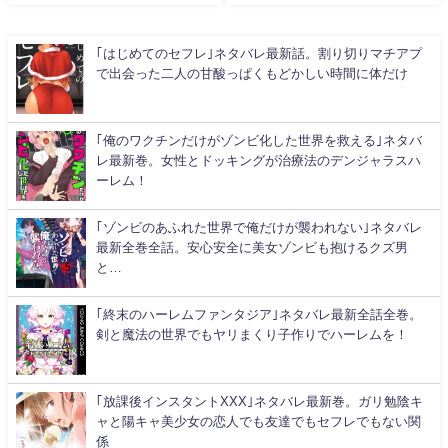
｢はじめてのセフレ｣ネタバレ最新話。割り切りマチアプ
で出会った二人の甘酸っぱくもどかしい時間に体だけ
｢俺のワクチンだけがゾンビ化した世界を救える｣ネタバ
レ最新巻。女性とドッキングが治療法のデンジャラスハ
ーレム！
｢ゾンビのあふれた世界で俺だけが襲われない｣ネタバレ
最新全巻全話。安心安全に美女ゾンビも抱けるクズ男
と…
｢終末のハーレムファンタジア｣ネタバレ最新全話全巻。
剣と魔法の世界でもヤリまくり子作りでハーレムを！
｢放課後インスタントXXX｣ネタバレ最新巻。ガリ勉陰キ
ャと陽キャ美少女の恋人でも友達でもセフレでもない関
係