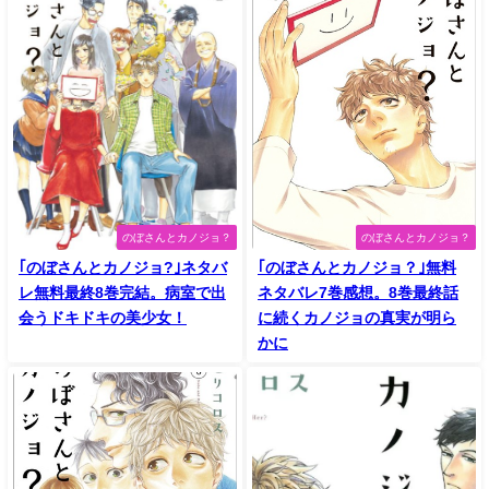
のぼさんとカノジョ？
のぼさんとカノジョ？
｢のぼさんとカノジョ?｣ネタバ
｢のぼさんとカノジョ？｣無料
レ無料最終8巻完結。病室で出
ネタバレ7巻感想。8巻最終話
会うドキドキの美少女！
に続くカノジョの真実が明ら
かに