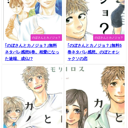
のぼさんとカノジョ？
のぼさんとカノジョ？
｢のぼさんとカノジョ？｣無料
｢のぼさんとカノジョ？｣無料5
ネタバレ感想6巻。相愛になっ
巻ネタバレ感想。のぼとオシ
た途端、成仏!?
ャクソの恋